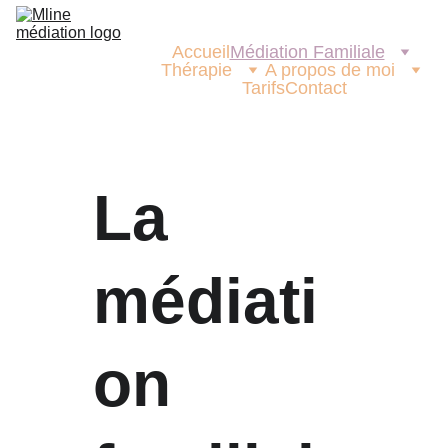
Accueil
Médiation Familiale
Thérapie
A propos de moi
Tarifs
Contact
La 
médiati
on 